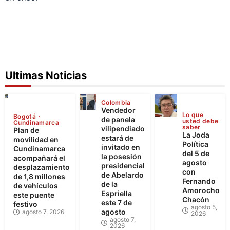
Ultimas Noticias
Colombia
Vendedor
Lo que
Bogotá
de panela
usted debe
Cundinamarca
saber
vilipendiado
Plan de
La Joda
estará de
movilidad en
Política
invitado en
Cundinamarca
del 5 de
la posesión
acompañará el
agosto
presidencial
desplazamiento
con
de Abelardo
de 1,8 millones
Fernando
de la
de vehículos
Amorocho
Espriella
este puente
Chacón
este 7 de
festivo
agosto 5,
agosto
agosto 7, 2026
2026
agosto 7,
2026