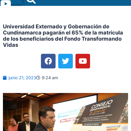
Menu
Universidad Externado y Gobernación de
Cundinamarca pagarán el 65% de la matrícula
de los beneficiarios del Fondo Transformando
Vidas
F
T
Y
a
w
o
c
i
u
e
t
t
junio 21, 2023
9:24 am
b
t
u
o
e
b
o
r
e
k