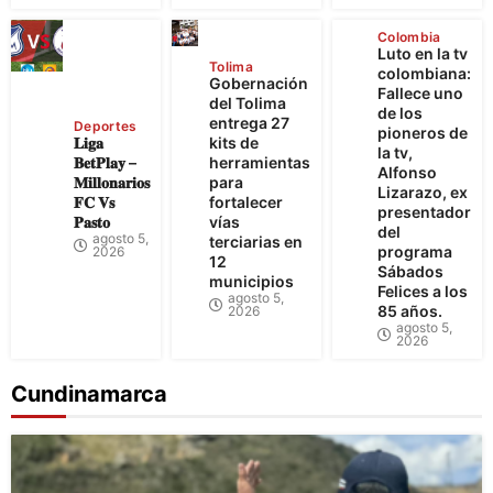
Colombia
Luto en la tv
Tolima
colombiana:
Gobernación
Fallece uno
del Tolima
de los
entrega 27
Deportes
pioneros de
𝐋𝐢𝐠𝐚
kits de
la tv,
𝐁𝐞𝐭𝐏𝐥𝐚𝐲 –
herramientas
Alfonso
𝐌𝐢𝐥𝐥𝐨𝐧𝐚𝐫𝐢𝐨𝐬
para
Lizarazo, ex
𝐅𝐂 𝐕𝐬
fortalecer
presentador
𝐏𝐚𝐬𝐭𝐨
vías
del
agosto 5,
terciarias en
programa
2026
12
Sábados
municipios
Felices a los
agosto 5,
85 años.
2026
agosto 5,
2026
Cundinamarca