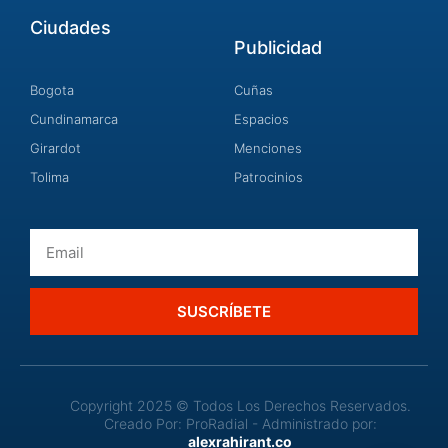
Ciudades
Publicidad
Bogota
Cuñas
Cundinamarca
Espacios
Girardot
Menciones
Tolima
Patrocinios
Email
SUSCRÍBETE
Copyright 2025 © Todos Los Derechos Reservados.
Creado Por: ProRadial - Administrado por:
alexrahirant.co