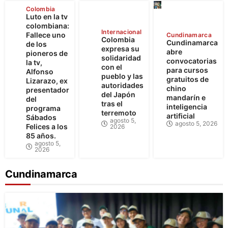
Colombia
Luto en la tv
colombiana:
Internacional
Fallece uno
Cundinamarca
Colombia
Cundinamarca
de los
expresa su
abre
pioneros de
solidaridad
convocatorias
la tv,
con el
para cursos
Alfonso
pueblo y las
gratuitos de
Lizarazo, ex
autoridades
chino
presentador
del Japón
mandarín e
del
tras el
inteligencia
programa
terremoto
artificial
Sábados
agosto 5,
agosto 5, 2026
Felices a los
2026
85 años.
agosto 5,
2026
Cundinamarca