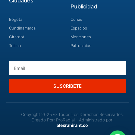
Ciudades
Publicidad
Bogota
Cuñas
Cundinamarca
Espacios
Girardot
Menciones
Tolima
Patrocinios
Email
SUSCRÍBETE
Copyright 2025 © Todos Los Derechos Reservados.
Creado Por: ProRadial - Administrado por:
alexrahirant.co