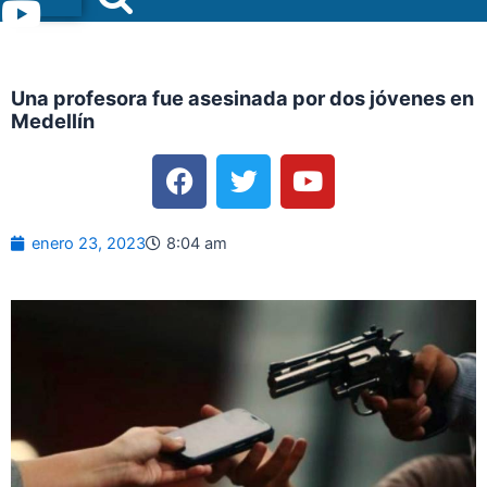
Menu
Una profesora fue asesinada por dos jóvenes en
Medellín
F
T
Y
a
w
o
c
i
u
e
t
t
enero 23, 2023
8:04 am
b
t
u
o
e
b
o
r
e
k