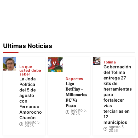
Ultimas Noticias
Tolima
Gobernación
Lo que
usted debe
del Tolima
saber
entrega 27
La Joda
Deportes
𝐋𝐢𝐠𝐚
kits de
Política
𝐁𝐞𝐭𝐏𝐥𝐚𝐲 –
herramientas
del 5 de
𝐌𝐢𝐥𝐥𝐨𝐧𝐚𝐫𝐢𝐨𝐬
para
agosto
𝐅𝐂 𝐕𝐬
fortalecer
con
𝐏𝐚𝐬𝐭𝐨
vías
Fernando
agosto 5,
terciarias en
Amorocho
2026
12
Chacón
municipios
agosto 5,
2026
agosto 5,
2026