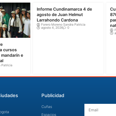
Informe Cundinamarca 4 de
Cu
agosto de Juan Helmut
87
Larrahondo Cardona
par
Forero Moreno Sandra Patricia
na
agosto 4, 2026
0
F
a
re
a cursos
o mandarín e
al
 Patricia
iudades
Publicidad
Email
Cuñas
ogota
Espacios