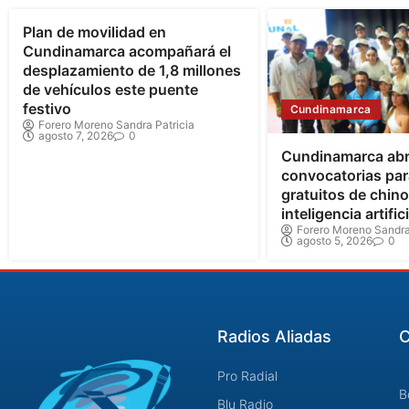
Plan de movilidad en
Cundinamarca acompañará el
desplazamiento de 1,8 millones
de vehículos este puente
festivo
Cundinamarca
Forero Moreno Sandra Patricia
agosto 7, 2026
0
Cundinamarca ab
convocatorias par
gratuitos de chin
inteligencia artifici
Forero Moreno Sandra
agosto 5, 2026
0
Radios Aliadas
C
Pro Radial
B
Blu Radio