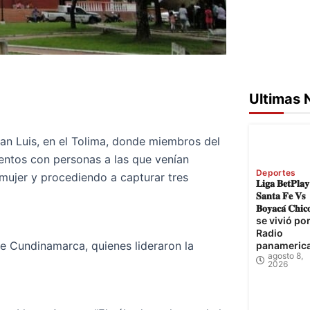
Ultimas 
San Luis, en el Tolima, donde miembros del
ientos con personas a las que venían
Deportes
mujer y procediendo a capturar tres
𝐋𝐢𝐠𝐚 𝐁𝐞𝐭𝐏𝐥𝐚
𝐒𝐚𝐧𝐭𝐚 𝐅𝐞 𝐕𝐬
𝐁𝐨𝐲𝐚𝐜𝐚́ 𝐂𝐡𝐢𝐜
se vivió po
Radio
e Cundinamarca, quienes lideraron la
panameric
agosto 8,
2026