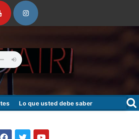
tes
Lo que usted debe saber
F
T
Y
a
w
o