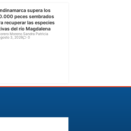
ndinamarca supera los
0.000 peces sembrados
a recuperar las especies
tivas del río Magdalena
orero Moreno Sandra Patricia
gosto 3, 2026
0