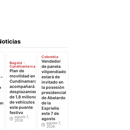
Noticias
Colombia
Vendedor
Bogotá
de panela
Cundinamarca
Plan de
vilipendiado
movilidad en
 –
estará de
Cundinamarca
invitado en
acompañará el

la posesión
desplazamiento
r
presidencial
de 1,8 millones
de Abelardo
de vehículos
ana
de la
este puente
Espriella
festivo
este 7 de
agosto 7,
agosto
2026
agosto 7,
2026