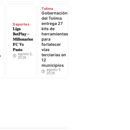
Tolima
Gobernación
e
del Tolima
entrega 27
Deportes
𝐋𝐢𝐠𝐚
kits de
𝐁𝐞𝐭𝐏𝐥𝐚𝐲 –
herramientas
𝐌𝐢𝐥𝐥𝐨𝐧𝐚𝐫𝐢𝐨𝐬
para
𝐅𝐂 𝐕𝐬
fortalecer
𝐏𝐚𝐬𝐭𝐨
vías
agosto 5,
terciarias en
o
2026
12
municipios
agosto 5,
2026
undinamarca