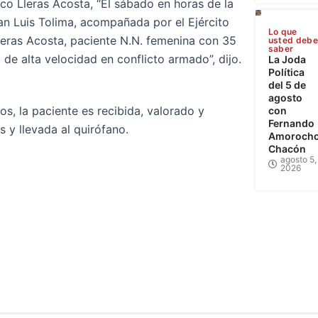
co Lleras Acosta, “El sábado en horas de la
San Luis Tolima, acompañada por el Ejército
Lo que
Lleras Acosta, paciente N.N. femenina con 35
usted deb
saber
de alta velocidad en conflicto armado”, dijo.
La Joda
Política
del 5 de
agosto
s, la paciente es recibida, valorado y
con
Fernando
s y llevada al quirófano.
Amoroch
Chacón
agosto 5,
2026
Cundinamarca
C