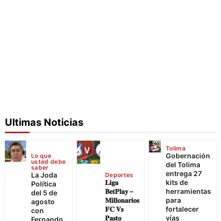
Ultimas Noticias
Tolima
Gobernación
Lo que
usted debe
del Tolima
saber
entrega 27
La Joda
Deportes
𝐋𝐢𝐠𝐚
kits de
Política
𝐁𝐞𝐭𝐏𝐥𝐚𝐲 –
herramientas
del 5 de
𝐌𝐢𝐥𝐥𝐨𝐧𝐚𝐫𝐢𝐨𝐬
para
agosto
𝐅𝐂 𝐕𝐬
fortalecer
con
𝐏𝐚𝐬𝐭𝐨
vías
Fernando