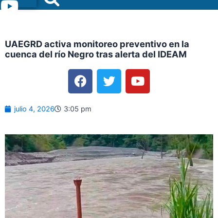
Menu
UAEGRD activa monitoreo preventivo en la
cuenca del río Negro tras alerta del IDEAM
F
T
Y
a
w
o
c
i
u
e
t
t
julio 4, 2026
3:05 pm
b
t
u
o
e
b
o
r
e
k