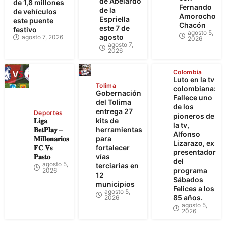
de Abelardo
de 1,8 millones
Fernando
de la
de vehículos
Amorocho
Espriella
este puente
Chacón
este 7 de
festivo
agosto 5,
agosto
agosto 7, 2026
2026
agosto 7,
2026
Colombia
Luto en la tv
Tolima
colombiana:
Gobernación
Fallece uno
del Tolima
de los
entrega 27
Deportes
pioneros de
𝐋𝐢𝐠𝐚
kits de
la tv,
𝐁𝐞𝐭𝐏𝐥𝐚𝐲 –
herramientas
Alfonso
𝐌𝐢𝐥𝐥𝐨𝐧𝐚𝐫𝐢𝐨𝐬
para
Lizarazo, ex
𝐅𝐂 𝐕𝐬
fortalecer
presentador
𝐏𝐚𝐬𝐭𝐨
vías
del
agosto 5,
terciarias en
programa
2026
12
Sábados
municipios
Felices a los
agosto 5,
85 años.
2026
agosto 5,
2026