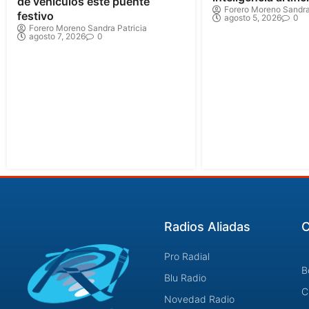
de vehículos este puente
Forero Moreno Sandra
festivo
agosto 5, 2026
0
Forero Moreno Sandra Patricia
agosto 7, 2026
0
Radios Aliadas
C
Pro Radial
B
Blu Radio
C
Novedad Radio