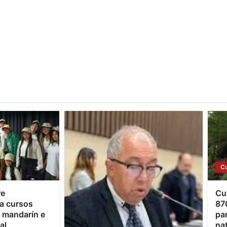
C
re
Cu
a cursos
87
o mandarín e
par
al
na