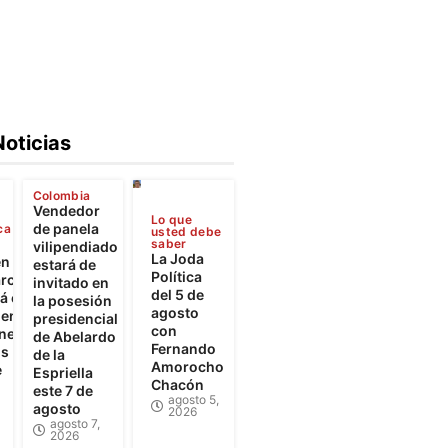
Noticias
Colombia
Vendedor
Lo que
de panela
ca
usted debe
saber
vilipendiado
La Joda
en
estará de
Política
rca
invitado en
del 5 de
 el
la posesión
agosto
iento
presidencial
con
ones
de Abelardo
Fernando
os
de la
Amorocho
e
Espriella
Chacón
este 7 de
agosto 5,
agosto
2026
agosto 7,
2026