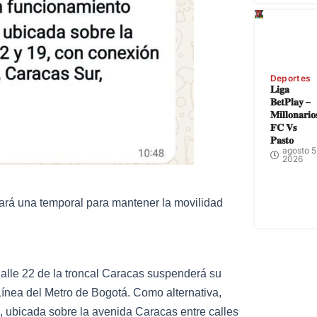
Deportes
𝐋𝐢𝐠𝐚
𝐁𝐞𝐭𝐏𝐥𝐚𝐲 –
𝐌𝐢𝐥𝐥𝐨𝐧𝐚𝐫𝐢𝐨
𝐅𝐂 𝐕𝐬
𝐏𝐚𝐬𝐭𝐨
agosto 5
2026
rará una temporal para mantener la movilidad
Calle 22 de la troncal Caracas suspenderá su
Línea del Metro de Bogotá. Como alternativa,
, ubicada sobre la avenida Caracas entre calles