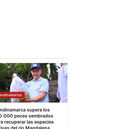
undinamarca
ndinamarca supera los
0.000 peces sembrados
a recuperar las especies
tivas del río Magdalena