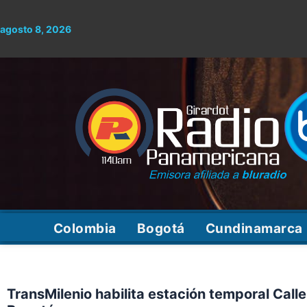
Ir
al
agosto 8, 2026
contenido
Colombia
Bogotá
Cundinamarca
TransMilenio habilita estación temporal Call