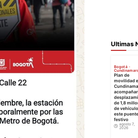
Ultimas 
Bogotá
Cundinamar
Plan de
movilidad 
Cundinama
acompañará
desplazam
de 1,8 mill
de vehícul
este puent
festivo
agosto 7,
2026