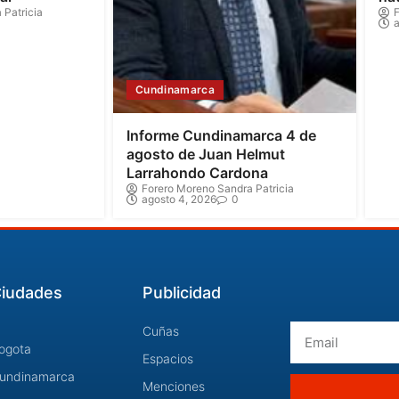
 Patricia
F
a
Cundinamarca
Informe Cundinamarca 4 de
agosto de Juan Helmut
Larrahondo Cardona
Forero Moreno Sandra Patricia
agosto 4, 2026
0
iudades
Publicidad
Email
Cuñas
ogota
Espacios
undinamarca
Menciones