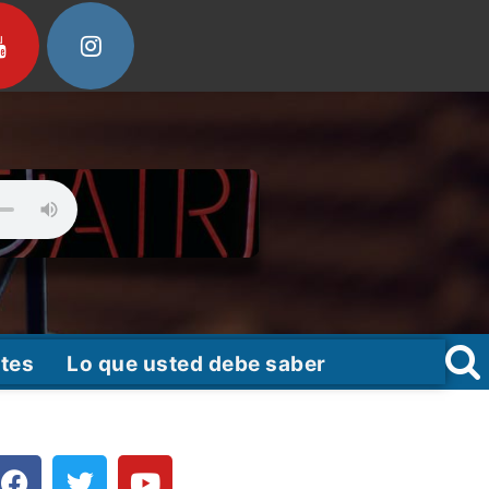
tes
Lo que usted debe saber
F
T
Y
a
w
o