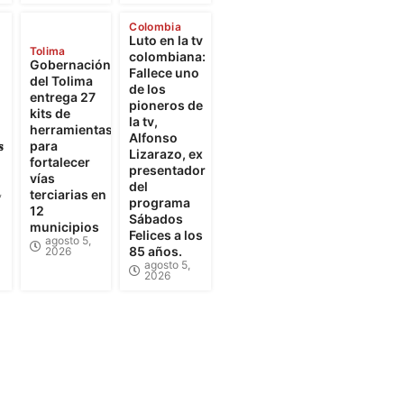
Colombia
Luto en la tv
Tolima
colombiana:
Gobernación
Fallece uno
del Tolima
de los
entrega 27
pioneros de
kits de
la tv,
herramientas
Alfonso

para
Lizarazo, ex
fortalecer
presentador
vías
del
,
terciarias en
programa
12
Sábados
municipios
Felices a los
agosto 5,
85 años.
2026
agosto 5,
2026