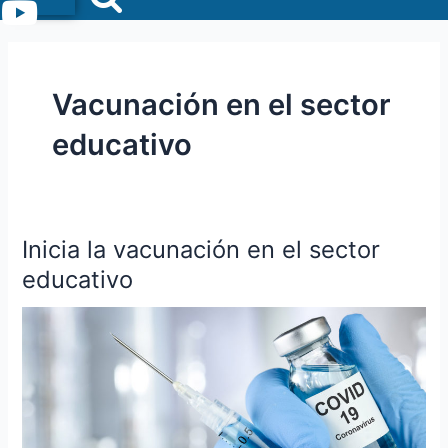
Menu
Vacunación en el sector
educativo
Inicia la vacunación en el sector
Inicia
la
educativo
vacunación
en
el
sector
educativo