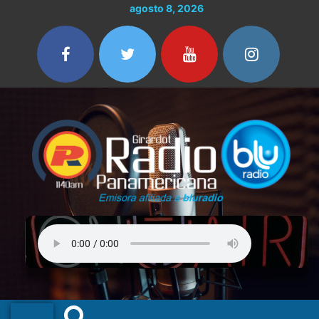
Ir
Buscar
agosto 8, 2026
al
por:
contenido