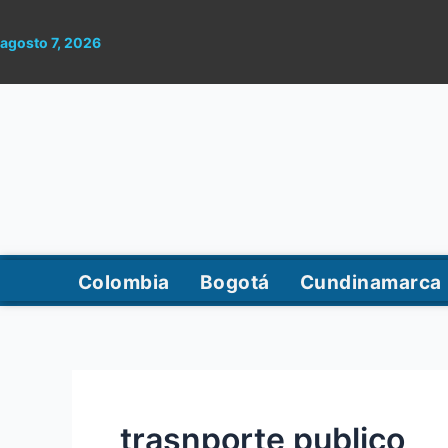
Ir
al
agosto 7, 2026
contenido
Colombia
Bogotá
Cundinamarca
trasnporte publico