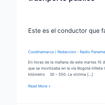
Este es el conductor que fa
Este
es
el
conductor
Cundinamarca
/
Redaccion - Radio Paname
que
falleció
En horas de la mañana de este martes 15 de
en
que se movilizaba en la vía Bogotá-Villeta
la
kilómetro 30 – 550. La víctima […]
vía
Bogotá-
Read More »
Villeta