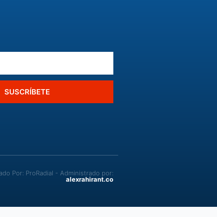
SUSCRÍBETE
o Por: ProRadial - Administrado por:
alexrahirant.co