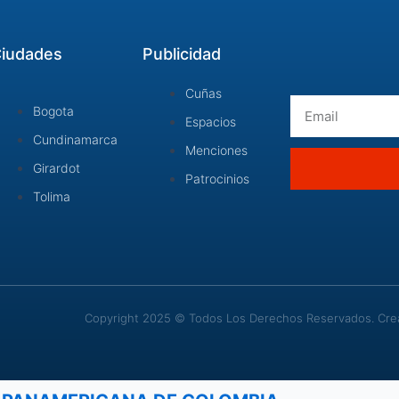
iudades
Publicidad
Cuñas
Email
Bogota
Espacios
Cundinamarca
Menciones
Girardot
Patrocinios
Tolima
Copyright 2025 © Todos Los Derechos Reservados. Cread