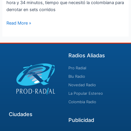
hora y 34 minutos, tiempo que necesitó la colombiana para
derrotar en sets corridos
Read More »
Radios Aliadas
Pro Radial
Blu Radio
Novedad Radio
La Popular Estereo
Colombia Radio
Ciudades
Publicidad