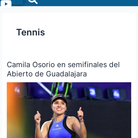
Menu
Tennis
Camila Osorio en semifinales del
Camila
Osorio
Abierto de Guadalajara
en
semifinales
del
Abierto
de
Guadalajara