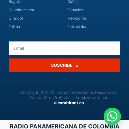
Bogota
Cuñas
Cundinamarca
Espacios
Girardot
Menciones
Tolima
Patrocinios
Email
SUSCRÍBETE
Copyright 2025 © Todos Los Derechos Reservados.
Creado Por: ProRadial - Administrado por:
alexrahirant.co
RADIO PANAMERICANA DE COLOMBIA