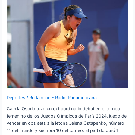
en
su
estreno
en
los
Juegos
Olímpicos
2024
Deportes
/
Redaccion - Radio Panamericana
Camila Osorio tuvo un extraordinario debut en el torneo
femenino de los Juegos Olímpicos de París 2024, luego de
vencer en dos sets a la letona Jelena Ostapenko, número
11 del mundo y siembra 10 del torneo. El partido duró 1