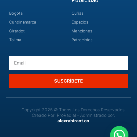
Publicidad
Bogota
Cuñas
Cundinamarca
Espacios
Girardot
Menciones
Tolima
Patrocinios
Email
SUSCRÍBETE
Copyright 2025 © Todos Los Derechos Reservados.
Creado Por: ProRadial - Administrado por:
alexrahirant.co