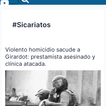
Menu
#Sicariatos
Violento homicidio sacude a
Violento
homicidio
Girardot: prestamista asesinado y
sacude
clínica atacada.
a
Girardot:
prestamista
asesinado
y
clínica
atacada.