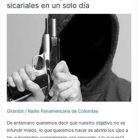
de
sicariales en un solo día
sangre!
Dos
actos
sicariales
en
un
solo
día
Girardot
/
Radio Panamericana de Colombia
De antemano queremos decir que nuestro objetivo no es
infundir miedo, lo que queremos hacer es abrirle los ojos a
las autoridades competentes con respecto a lo que está