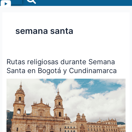
Menu
semana santa
Rutas religiosas durante Semana
Rutas
religiosas
Santa en Bogotá y Cundinamarca
durante
Semana
Santa
en
Bogotá
y
Cundinamarca