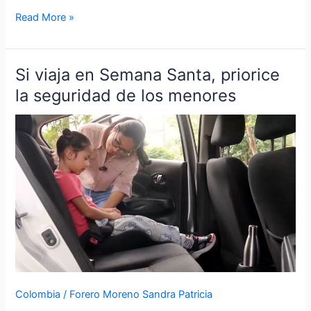
Read More »
Si viaja en Semana Santa, priorice
Si
viaja
la seguridad de los menores
en
Semana
Santa,
priorice
la
seguridad
de
los
menores
Colombia
/
Forero Moreno Sandra Patricia