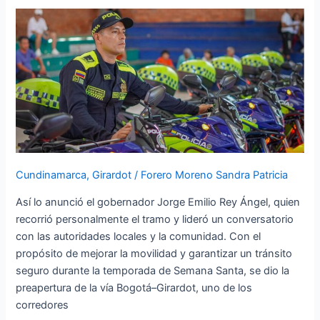
Bogotá–
Girardot
facilitará
los
viajes
durante
Semana
Santa
Cundinamarca
,
Girardot
/
Forero Moreno Sandra Patricia
Así lo anunció el gobernador Jorge Emilio Rey Ángel, quien
recorrió personalmente el tramo y lideró un conversatorio
con las autoridades locales y la comunidad. Con el
propósito de mejorar la movilidad y garantizar un tránsito
seguro durante la temporada de Semana Santa, se dio la
preapertura de la vía Bogotá–Girardot, uno de los
corredores