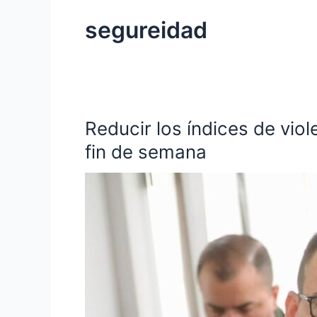
segureidad
Reducir los índices de viol
Reducir
los
fin de semana
índices
de
violencia
intrafamiliar,
es
el
principal
desafío
de