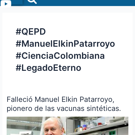
Menu
#QEPD
#ManuelElkinPatarroyo
#CienciaColombiana
#LegadoEterno
Falleció Manuel Elkin Patarroyo,
Falleció
Manuel
pionero de las vacunas sintéticas.
Elkin
Patarroyo,
pionero
de