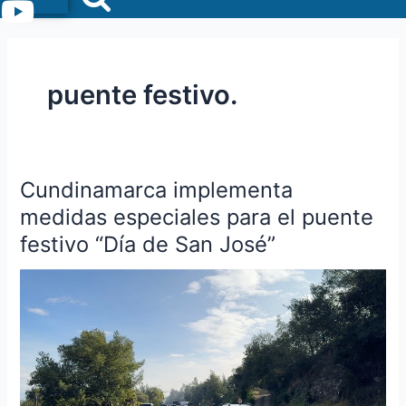
Menu
puente festivo.
Cundinamarca implementa
Cundinamarca
implementa
medidas especiales para el puente
medidas
festivo “Día de San José”
especiales
para
el
puente
festivo
“Día
de
San