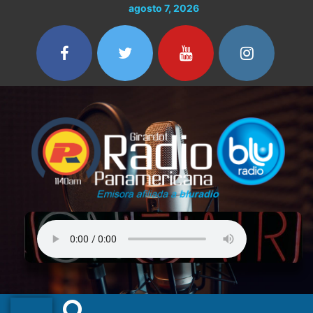
Ir
Buscar
agosto 7, 2026
al
por:
contenido