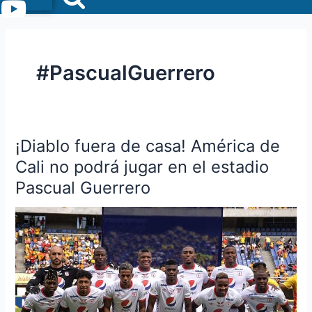
Menu
#PascualGuerrero
¡Diablo fuera de casa! América de
¡Diablo
fuera
Cali no podrá jugar en el estadio
de
Pascual Guerrero
casa!
América
de
Cali
no
podrá
jugar
en