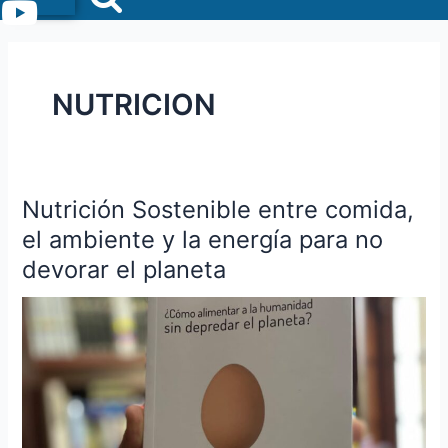
Menu
NUTRICION
Nutrición Sostenible entre comida,
Nutrición
Sostenible
el ambiente y la energía para no
entre
devorar el planeta
comida,
el
ambiente
y
la
energía
para
no