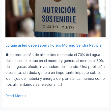
devorar
el
planeta
Lo que usted debe saber
/
Forero Moreno Sandra Patricia
● La producción de alimentos demanda el 70% del agua
dulce que se extrae en el mundo y genera al menos el 30%
de los gases efecto invernadero del mundo. Una población
creciente, sin duda genera un importante impacto sobre
los flujos de materia y energía del planeta. La manera como
nos alimentamos se relaciona […]
Read More »