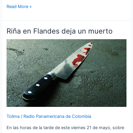
Read More »
Riña en Flandes deja un muerto
Riña
en
Flandes
deja
un
muerto
Tolima
/
Radio Panamericana de Colombia
En las horas de la tarde de este viernes 21 de mayo, sobre