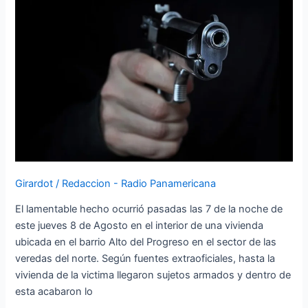
a
reconocido
líder
del
barrio
Alto
del
Progreso
en
las
veredas
Girardot
/
Redaccion - Radio Panamericana
del
norte
El lamentable hecho ocurrió pasadas las 7 de la noche de
este jueves 8 de Agosto en el interior de una vivienda
ubicada en el barrio Alto del Progreso en el sector de las
veredas del norte. Según fuentes extraoficiales, hasta la
vivienda de la victima llegaron sujetos armados y dentro de
esta acabaron lo