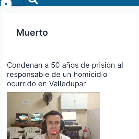
Menu
Muerto
Condenan a 50 años de prisión al
Condenan
a
responsable de un homicidio
50
ocurrido en Valledupar
años
de
prisión
al
responsable
de
un
homicidio