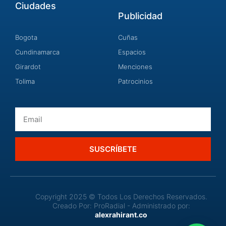
Ciudades
Publicidad
Bogota
Cuñas
Cundinamarca
Espacios
Girardot
Menciones
Tolima
Patrocinios
Email
SUSCRÍBETE
Copyright 2025 © Todos Los Derechos Reservados.
Creado Por: ProRadial - Administrado por:
alexrahirant.co