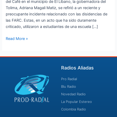
del Café en el municipio de El Líbano, la gobernadora del
Libardo
Tolima, Adriana Magali Matiz, se refirió a un reciente y
González
preocupante incidente relacionado con las disidencias de
las FARC. Estas, en un acto que ha sido duramente
criticado, utilizaron a estudiantes de una escuela […]
Read More »
Radios Aliadas
Pro Radial
Blu Radio
Novedad Radio
La Popular Estereo
Colombia Radio