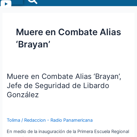
Menu
Muere en Combate Alias
‘Brayan’
Muere en Combate Alias ‘Brayan’,
Muere
en
Jefe de Seguridad de Libardo
Combate
González
Alias
‘Brayan’,
Jefe
de
Tolima
/
Redaccion - Radio Panamericana
Seguridad
En medio de la inauguración de la Primera Escuela Regional
de