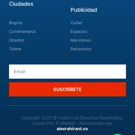
Ciudades
Publicidad
Bogota
Cuñas
Cundinamarca
Espacios
Girardot
Menciones
Tolima
Patrocinios
Email
SUSCRÍBETE
Copyright 2025 © Todos Los Derechos Reservados.
Creado Por: ProRadial - Administrado por:
alexrahirant.co