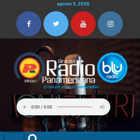
Ir
Buscar
agosto 5, 2026
al
por:
contenido