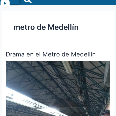
Menu
metro de Medellín
Drama en el Metro de Medellín
Drama
en
el
Metro
de
Medellín