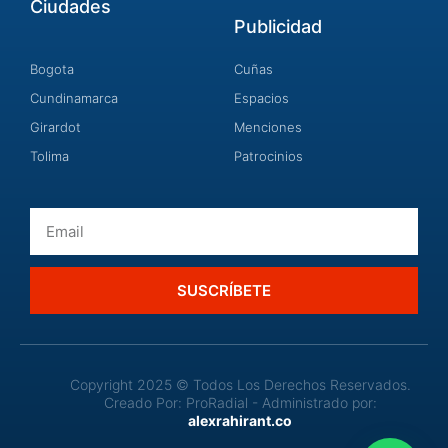
Ciudades
Publicidad
Bogota
Cuñas
Cundinamarca
Espacios
Girardot
Menciones
Tolima
Patrocinios
Email
SUSCRÍBETE
Copyright 2025 © Todos Los Derechos Reservados.
Creado Por: ProRadial - Administrado por:
alexrahirant.co