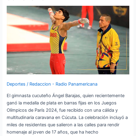
Medalla
de
Plata
de
Ángel
Barajas
en
los
Olímpicos
de
París
2024
Deportes
/
Redaccion - Radio Panamericana
El gimnasta cucuteño Ángel Barajas, quien recientemente
ganó la medalla de plata en barras fijas en los Juegos
Olímpicos de París 2024, fue recibido con una cálida y
multitudinaria caravana en Cúcuta. La celebración incluyó a
miles de residentes que salieron a las calles para rendir
homenaje al joven de 17 años, que ha hecho