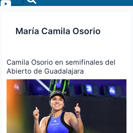
Menu
María Camila Osorio
Camila Osorio en semifinales del
Camila
Osorio
Abierto de Guadalajara
en
semifinales
del
Abierto
de
Guadalajara