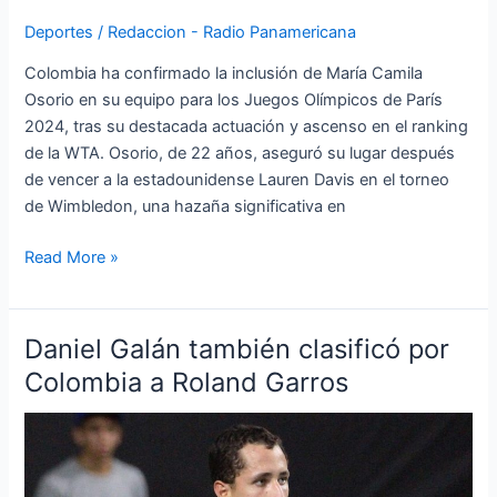
Deportes
/
Redaccion - Radio Panamericana
Colombia ha confirmado la inclusión de María Camila
Osorio en su equipo para los Juegos Olímpicos de París
2024, tras su destacada actuación y ascenso en el ranking
de la WTA. Osorio, de 22 años, aseguró su lugar después
de vencer a la estadounidense Lauren Davis en el torneo
de Wimbledon, una hazaña significativa en
Read More »
Daniel Galán también clasificó por
Daniel
Galán
Colombia a Roland Garros
también
clasificó
por
Colombia