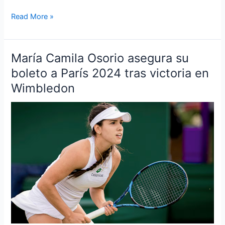
Read More »
María Camila Osorio asegura su
María
Camila
boleto a París 2024 tras victoria en
Osorio
Wimbledon
asegura
su
boleto
a
París
2024
tras
victoria
en
Wimbledon