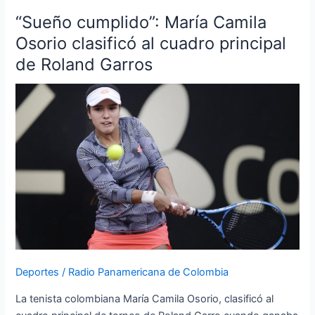
“Sueño cumplido”: María Camila
“Sueño
cumplido”:
Osorio clasificó al cuadro principal
María
de Roland Garros
Camila
Osorio
clasificó
al
cuadro
principal
de
Roland
Garros
Deportes
/
Radio Panamericana de Colombia
La tenista colombiana María Camila Osorio, clasificó al