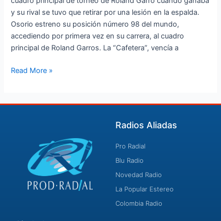
cuadro principal de torneo de Roland Garro cuando ganaba
y su rival se tuvo que retirar por una lesión en la espalda.
Osorio estreno su posición número 98 del mundo,
accediendo por primera vez en su carrera, al cuadro
principal de Roland Garros. La “Cafetera”, vencía a
Read More »
Radios Aliadas
Pro Radial
Blu Radio
Novedad Radio
La Popular Estereo
Colombia Radio