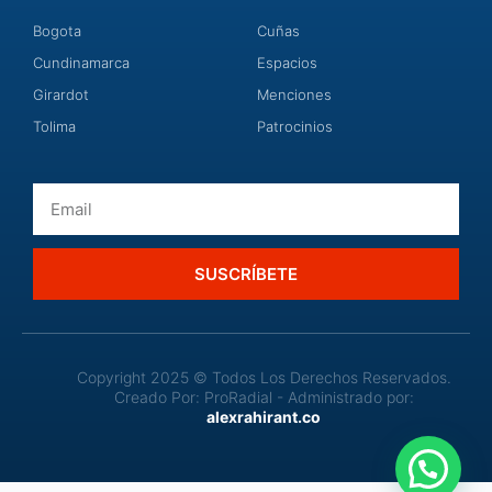
Bogota
Cuñas
Cundinamarca
Espacios
Girardot
Menciones
Tolima
Patrocinios
Email
SUSCRÍBETE
Copyright 2025 © Todos Los Derechos Reservados.
Creado Por: ProRadial - Administrado por:
alexrahirant.co