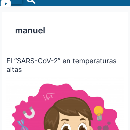
Menu
manuel
El “SARS-CoV-2” en temperaturas
El
“SARS-
altas
CoV-
2”
en
temperaturas
altas