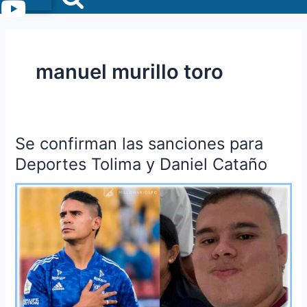
Menu
manuel murillo toro
Se confirman las sanciones para
Se
confirman
Deportes Tolima y Daniel Cataño
las
sanciones
para
Deportes
Tolima
y
Daniel
Cataño