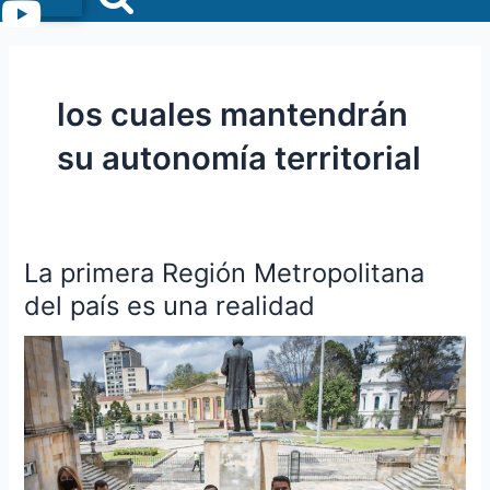
Menu
los cuales mantendrán
su autonomía territorial
La primera Región Metropolitana
La
primera
del país es una realidad
Región
Metropolitana
del
país
es
una
realidad