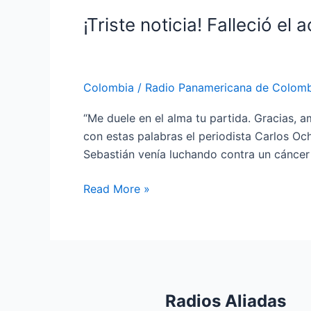
¡Triste noticia! Falleció e
¡Triste
noticia!
Falleció
el
Colombia
/
Radio Panamericana de Colomb
actor
que
“Me duele en el alma tu partida. Gracias, a
interpretó
con estas palabras el periodista Carlos Oc
a
Sebastián venía luchando contra un cáncer
Leandro
en
Read More »
“Pasión
de
Gavilanes”
Radios Aliadas