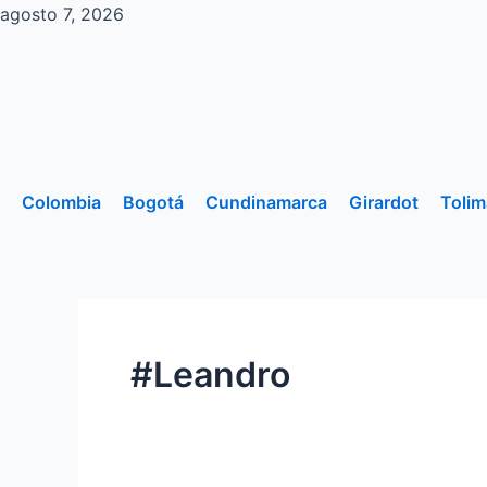
Ir
agosto 7, 2026
al
contenido
Colombia
Bogotá
Cundinamarca
Girardot
Tolim
#Leandro