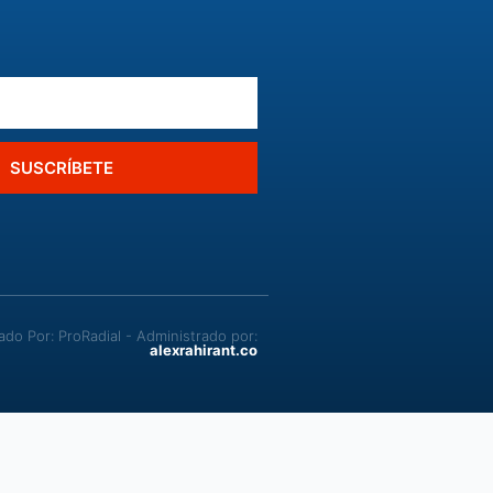
SUSCRÍBETE
o Por: ProRadial - Administrado por:
alexrahirant.co