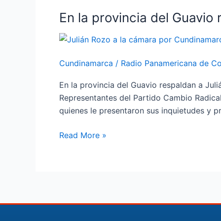
En la provincia del Guavio
En
la
provincia
del
Cundinamarca
/
Radio Panamericana de C
Guavio
respaldan
En la provincia del Guavio respaldan a Jul
a
Representantes del Partido Cambio Radica
Julián
quienes le presentaron sus inquietudes y p
Rozo
Read More »