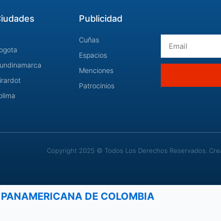
iudades
Publicidad
Email
Cuñas
ogota
Espacios
undinamarca
Menciones
irardot
Patrocinios
olima
Copyright 2025 © Todos Los Derechos Reservados. Cread
 PANAMERICANA DE COLOMBIA