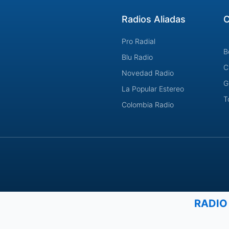
Radios Aliadas
C
Pro Radial
B
Blu Radio
C
Novedad Radio
G
La Popular Estereo
T
Colombia Radio
RADIO
¿Cómo podemos ayudar?