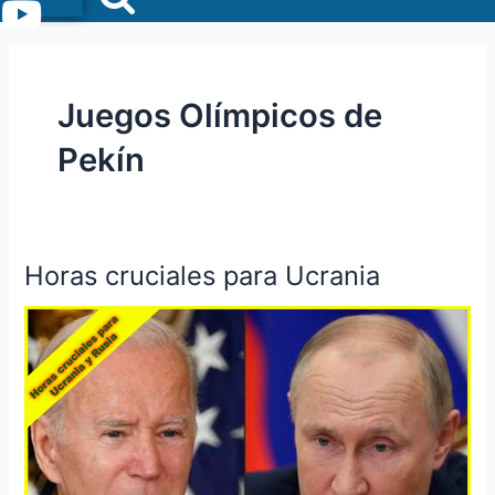
Menu
Juegos Olímpicos de
Pekín
Horas cruciales para Ucrania
Horas
cruciales
para Ucrania