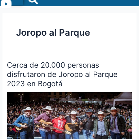
Menu
Joropo al Parque
Cerca de 20.000 personas
Cerca
de
disfrutaron de Joropo al Parque
20.000
2023 en Bogotá
personas
disfrutaron
de
Joropo
al
Parque
2023
en