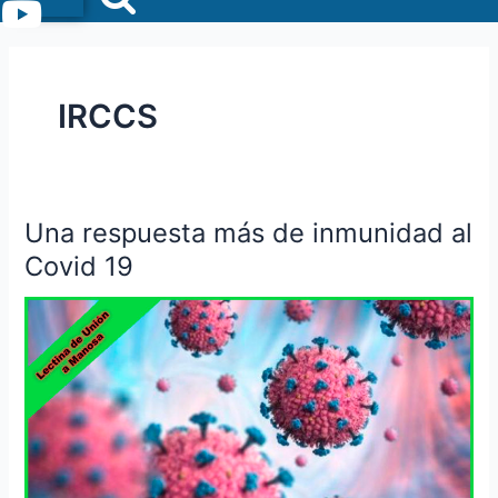
Menu
IRCCS
Una respuesta más de inmunidad al
Una
respuesta
Covid 19
más
de
inmunidad
al
Covid
19