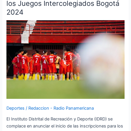
IDRD
los Juegos Intercolegiados Bogotá
abre
2024
las
inscripciones
para
los
Juegos
Intercolegiados
Bogotá
2024
Deportes
/
Redaccion - Radio Panamericana
El Instituto Distrital de Recreación y Deporte (IDRD) se
complace en anunciar el inicio de las inscripciones para los