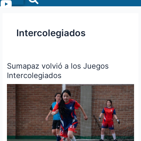
Menu
Intercolegiados
Sumapaz volvió a los Juegos
Sumapaz
volvió
Intercolegiados
a
los
Juegos
Intercolegiados