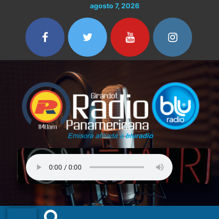
Ir
Buscar
agosto 7, 2026
al
por:
contenido