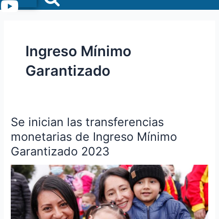
Menu
Ingreso Mínimo
Garantizado
Se inician las transferencias
Se
inician
monetarias de Ingreso Mínimo
las
Garantizado 2023
transferencias
monetarias
de
Ingreso
Mínimo
Garantizado