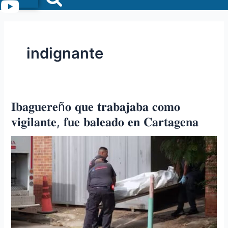
Menu
indignante
𝐈𝐛𝐚𝐠𝐮𝐞𝐫𝐞ñ𝐨 𝐪𝐮𝐞 𝐭𝐫𝐚𝐛𝐚𝐣𝐚𝐛𝐚 𝐜𝐨𝐦𝐨
𝐈𝐛𝐚𝐠𝐮𝐞𝐫𝐞ñ𝐨
𝐪𝐮𝐞
𝐯𝐢𝐠𝐢𝐥𝐚𝐧𝐭𝐞, 𝐟𝐮𝐞 𝐛𝐚𝐥𝐞𝐚𝐝𝐨 𝐞𝐧 𝐂𝐚𝐫𝐭𝐚𝐠𝐞𝐧𝐚
𝐭𝐫𝐚𝐛𝐚𝐣𝐚𝐛𝐚
𝐜𝐨𝐦𝐨
𝐯𝐢𝐠𝐢𝐥𝐚𝐧𝐭𝐞,
𝐟𝐮𝐞
𝐛𝐚𝐥𝐞𝐚𝐝𝐨
𝐞𝐧
𝐂𝐚𝐫𝐭𝐚𝐠𝐞𝐧𝐚