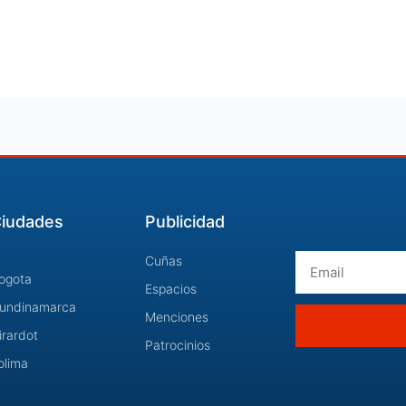
iudades
Publicidad
Email
Cuñas
ogota
Espacios
undinamarca
Menciones
irardot
Patrocinios
olima