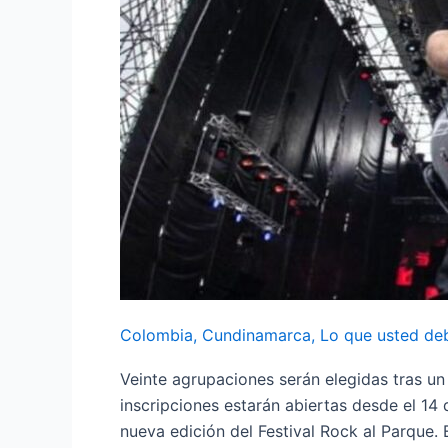
Parque
2025
Colombia
,
Cundinamarca
,
Lo que usted de
Veinte agrupaciones serán elegidas tras un
inscripciones estarán abiertas desde el 14
nueva edición del Festival Rock al Parque. El