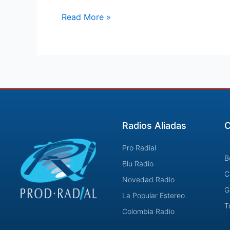
Read More »
Radios Aliadas
C
Pro Radial
B
Blu Radio
C
Novedad Radio
G
La Popular Estereo
T
Colombia Radio