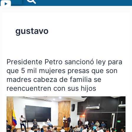
Menu
gustavo
Presidente Petro sancionó ley para
Presidente
Petro
que 5 mil mujeres presas que son
sancionó
madres cabeza de familia se
ley
reencuentren con sus hijos
para
que
5
mil
mujeres
presas
que