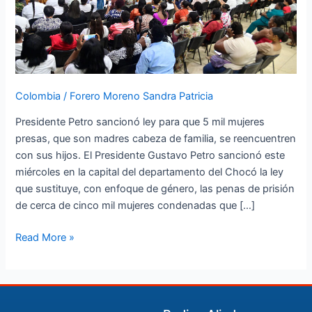
son
madres
cabeza
de
familia
Colombia
/
Forero Moreno Sandra Patricia
se
reencuentren
Presidente Petro sancionó ley para que 5 mil mujeres
con
presas, que son madres cabeza de familia, se reencuentren
sus
con sus hijos. El Presidente Gustavo Petro sancionó este
hijos
miércoles en la capital del departamento del Chocó la ley
que sustituye, con enfoque de género, las penas de prisión
de cerca de cinco mil mujeres condenadas que […]
Read More »