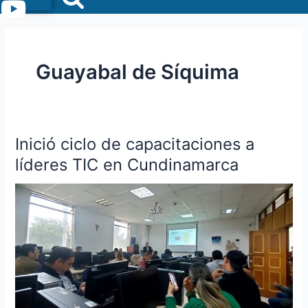
Menu
Guayabal de Síquima
Inició ciclo de capacitaciones a
Inició
ciclo
líderes TIC en Cundinamarca
de
capacitaciones
a
líderes
TIC
en
Cundinamarca