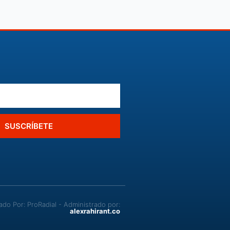
SUSCRÍBETE
o Por: ProRadial - Administrado por:
alexrahirant.co