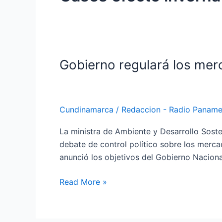
Gobierno regulará los me
Gobierno
regulará
los
mercados
Cundinamarca
/
Redaccion - Radio Paname
de
carbono
La ministra de Ambiente y Desarrollo Soste
en
debate de control político sobre los merc
Colombia
anunció los objetivos del Gobierno Nacion
Read More »