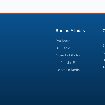
Radios Aliadas
C
Pro Radial
B
Blu Radio
C
Novedad Radio
G
La Popular Estereo
T
Colombia Radio