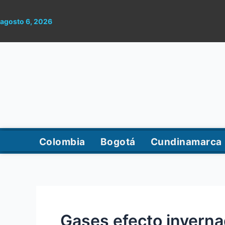
Ir
al
agosto 6, 2026
contenido
Colombia
Bogotá
Cundinamarca
Gases efecto invern