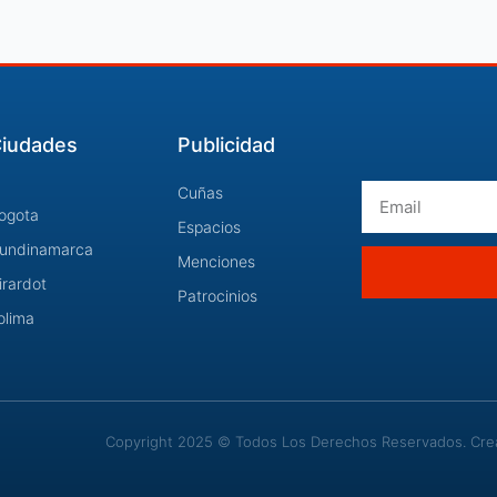
iudades
Publicidad
Email
Cuñas
ogota
Espacios
undinamarca
Menciones
irardot
Patrocinios
olima
Copyright 2025 © Todos Los Derechos Reservados. Cread