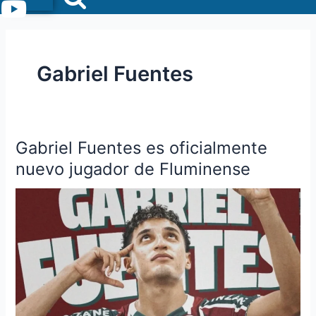
Menu
Gabriel Fuentes
Gabriel Fuentes es oficialmente
Gabriel
Fuentes
nuevo jugador de Fluminense
es
oficialmente
nuevo
jugador
de
Fluminense