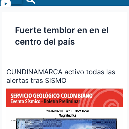
Menu
Fuerte temblor en en el
centro del país
CUNDINAMARCA activo todas las
CUNDINAMARCA
activo
alertas tras SISMO
todas
las
alertas
tras
SISMO