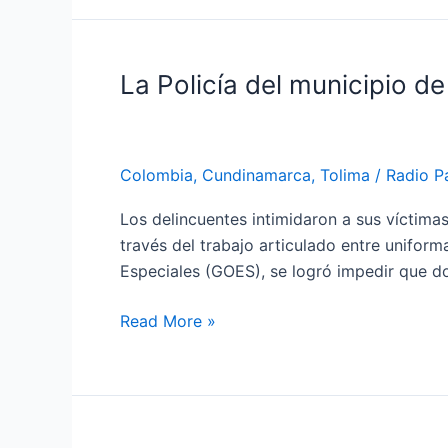
La Policía del municipio de
La
Policía
del
municipio
Colombia
,
Cundinamarca
,
Tolima
/
Radio P
de
Flandes,
Los delincuentes intimidaron a sus víctima
Tolima,
través del trabajo articulado entre unifo
logró
Especiales (GOES), se logró impedir que do
impedir
el
Read More »
hurto
a
una
vivienda