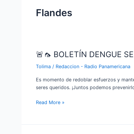
Flandes
🚨🦟 BOLETÍN DENGUE S
🚨
🦟
Tolima
/
Redaccion - Radio Panamericana
BOLETÍN
DENGUE
Es momento de redoblar esfuerzos y mantene
SEMANA
seres queridos. ¡Juntos podemos prevenirl
08
🚨
Read More »