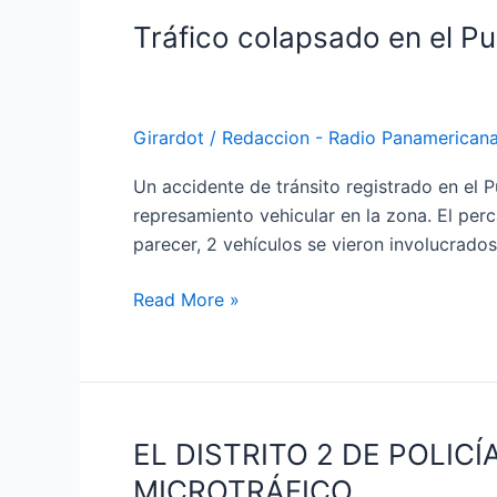
Tráfico colapsado en el Pu
Tráfico
colapsado
en
el
Girardot
/
Redaccion - Radio Panamerican
Puente
Mariano
Un accidente de tránsito registrado en el
Ospina
represamiento vehicular en la zona. El pe
Pérez
parecer, 2 vehículos se vieron involucrados
por
accidente
Read More »
de
tránsito.
EL DISTRITO 2 DE POLI
EL
DISTRITO
MICROTRÁFICO