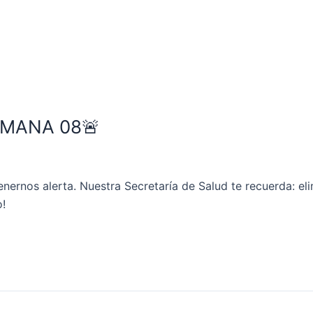
EMANA 08🚨
rnos alerta. Nuestra Secretaría de Salud te recuerda: elim
o!