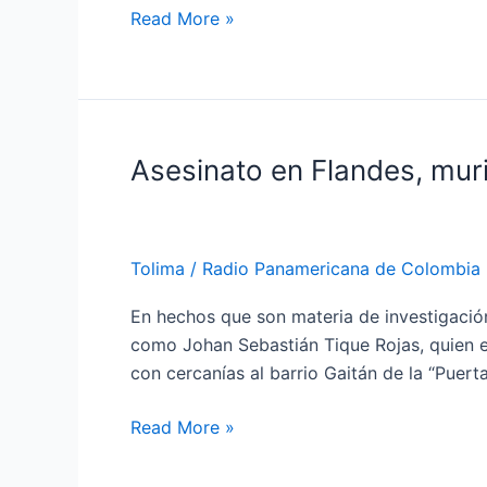
la
Read More »
entregarán
completamente
Asesinato en Flandes, murió
Asesinato
en
Flandes,
murió
Tolima
/
Radio Panamericana de Colombia
un
criminal
En hechos que son materia de investigación
identificado
como Johan Sebastián Tique Rojas, quien er
con
con cercanías al barrio Gaitán de la “Puert
el
alias
Read More »
de
”pinga”