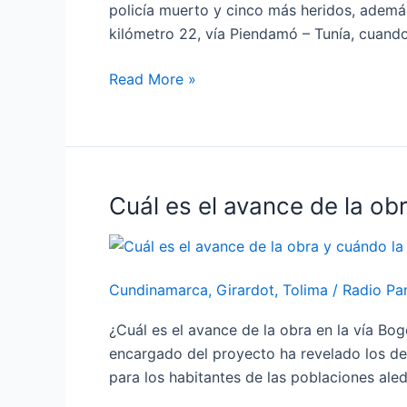
deja
policía muerto y cinco más heridos, además
ataque
kilómetro 22, vía Piendamó – Tunía, cuand
de
las
Read More »
disidencias
en
el
Cauca
Cuál es el avance de la o
Cuál
es
el
avance
Cundinamarca
,
Girardot
,
Tolima
/
Radio Pa
de
la
¿Cuál es el avance de la obra en la vía B
obra
encargado del proyecto ha revelado los det
y
para los habitantes de las poblaciones ale
cuándo