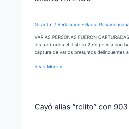
2
DE
POLICÍA
Girardot
/
Redaccion - Radio Panamerican
GIRARDOT
ADELANTA
VARIAS PERSONAS FUERON CAPTURADAS CON 
IMPORTANTE
los territorios el distrito 2 de policía co
OFENSIVA
captura de varios presuntos delincuentes a
CONTRA
EL
Read More »
MICROTRÁFICO
Cayó alias “rolito” con 90
Cayó
alias
“rolito”
con