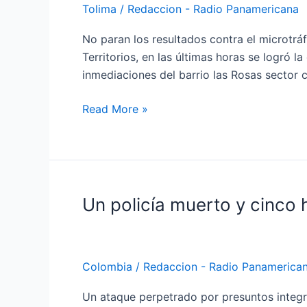
Tolima
/
Redaccion - Radio Panamericana
903
dosis
No paran los resultados contra el microtráf
de
Territorios, en las últimas horas se logró 
estupefacientes
inmediaciones del barrio las Rosas sector
en
Flandes,
Read More »
Tolima
Un policía muerto y cinco 
Un
policía
muerto
y
Colombia
/
Redaccion - Radio Panamerica
cinco
heridos
Un ataque perpetrado por presuntos integr