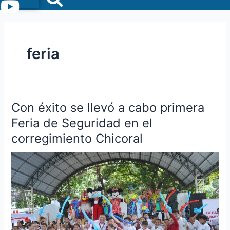
Menu
feria
Con éxito se llevó a cabo primera
Con
éxito
Feria de Seguridad en el
se
corregimiento Chicoral
llevó
a
cabo
primera
Feria
de
Seguridad
en