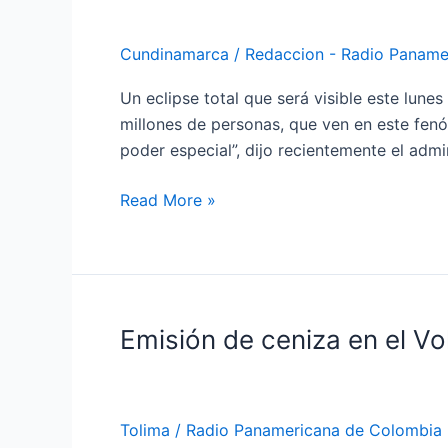
hora
es
Cundinamarca
/
Redaccion - Radio Paname
y
dónde
Un eclipse total que será visible este lu
ver
millones de personas, que ven en este fenó
el
poder especial”, dijo recientemente el admi
eclipse
solar
Read More »
total
Emisión de ceniza en el V
Emisión
de
ceniza
en
Tolima
/
Radio Panamericana de Colombia
el