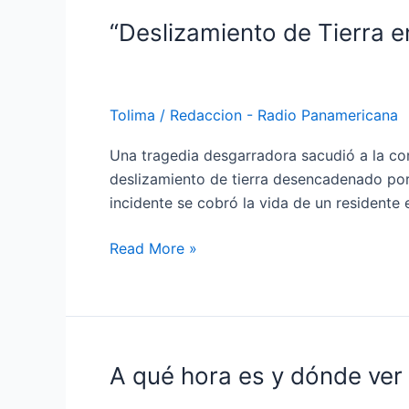
“Deslizamiento de Tierra e
“Deslizamiento
de
Tierra
en
Tolima
/
Redaccion - Radio Panamericana
Ibagué
Deja
Una tragedia desgarradora sacudió a la c
una
deslizamiento de tierra desencadenado por l
Víctima
incidente se cobró la vida de un residente e
Fatal
en
Read More »
el
Barrio
El
Combeima”
A qué hora es y dónde ver e
A
qué