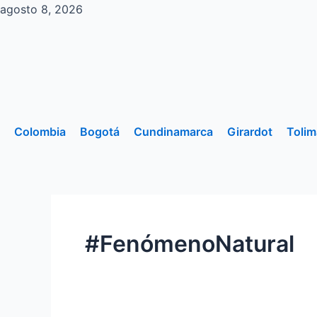
Ir
agosto 8, 2026
al
contenido
Colombia
Bogotá
Cundinamarca
Girardot
Tolim
#FenómenoNatural