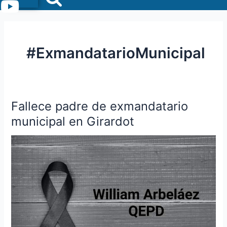
Menu
#ExmandatarioMunicipal
Fallece padre de exmandatario
Fallece
padre
municipal en Girardot
de
exmandatario
municipal
en
Girardot