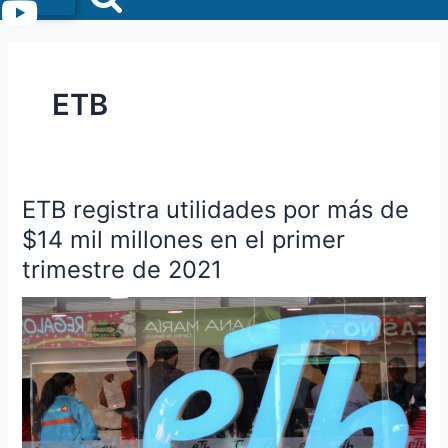
Menu
ETB
ETB registra utilidades por más de
ETB
registra
$14 mil millones en el primer
utilidades
trimestre de 2021
por
más
de
$14
mil
millones
en
el