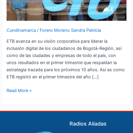
primer
trimestre
de
2021
Cundinamarca
/
Forero Moreno Sandra Patricia
ETB avanza en su visión corporativa para liderar la
inclusión digital de los ciudadanos de Bogotá-Región, así
como de las ciudades y empresas de todo el país, con
unos resultados en el primer trimestre que respaldan la
estrategia trazada para los próximos 10 años. Así es como
ETB registró en el primer trimestre del año […]
Read More »
Radios Aliadas