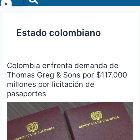
Menu
Estado colombiano
Colombia enfrenta demanda de
Colombia
enfrenta
Thomas Greg & Sons por $117.000
demanda
millones por licitación de
de
pasaportes
Thomas
Greg
&
Sons
por
$117.000
millones