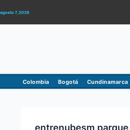
Ir
al
agosto 7, 2026
contenido
Colombia
Bogotá
Cundinamarca
entrenubesm parque 