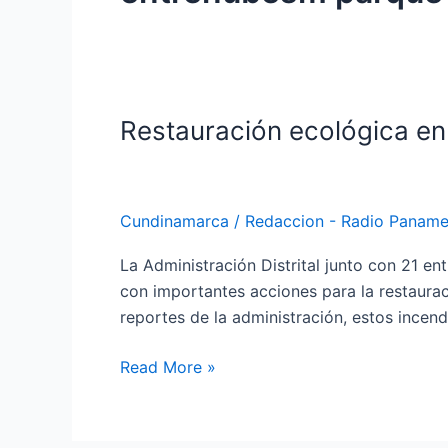
Restauración ecológica en 
Restauración
ecológica
en
Bogotá,
Cundinamarca
/
Redaccion - Radio Paname
avances
de
La Administración Distrital junto con 21 en
la
con importantes acciones para la restaurac
administración
reportes de la administración, estos ince
distrital.
Read More »