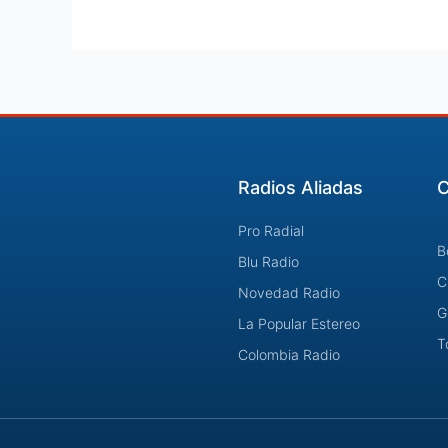
Radios Aliadas
C
Pro Radial
B
Blu Radio
C
Novedad Radio
G
La Popular Estereo
T
Colombia Radio