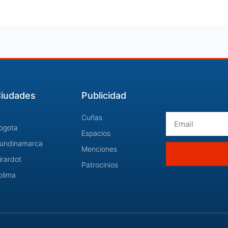
iudades
Publicidad
Email
Cuñas
ogota
Espacios
undinamarca
Menciones
irardot
Patrocinios
olima