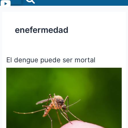
Menu
enefermedad
El dengue puede ser mortal
El
dengue
puede
ser
mortal